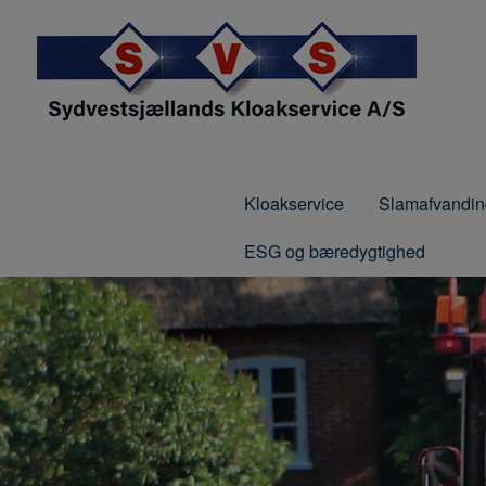
Hop
til
indholdet
Kloakservice
Slamafvandin
ESG og bæredygtighed