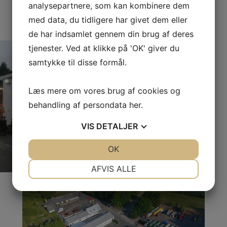
analysepartnere, som kan kombinere dem
med data, du tidligere har givet dem eller
Galleri
de har indsamlet gennem din brug af deres
tjenester. Ved at klikke på 'OK' giver du
samtykke til disse formål.
Læs mere om vores brug af cookies og
behandling af persondata
her
.
VIS
DETALJER
JA
NEJ
OK
JA
NEJ
NØDVENDIGE
PRÆFERENCER
AFVIS ALLE
JA
NEJ
JA
NEJ
MARKETING
STATISTIK