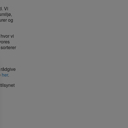
. Vi
smiljø,
urer og
hvor vi
vores
sorterer
t rådgive
e
her
.
tilsynet