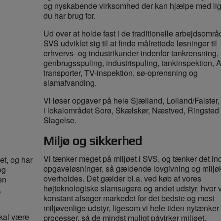
og nyskabende virksomhed der kan hjælpe med lig
du har brug for.
Ud over at holde fast i de traditionelle arbejdsområ
SVS udviklet sig til at finde målrettede løsninger til
erhvervs- og industrikunder indenfor tankrensning,
genbrugsspuling, industrispuling, tankinspektion,
transporter, TV-inspektion, sø-oprensning og
slamafvanding.
Vi løser opgaver på hele Sjælland, Lolland/Falster
i lokalområdet Sorø, Skælskør, Næstved, Ringsted
Slagelse.
Miljø og sikkerhed
Vi tænker meget på miljøet i SVS, og tænker det ind
et, og har
opgaveløsninger, så gældende lovgivning og miljø
og
overholdes. Det gælder bl.a. ved køb af vores
en
højteknologiske slamsugere og andet udstyr, hvor v
,
konstant afsøger markedet for det bedste og mest
miljøvenlige udstyr, ligesom vi hele tiden nytænker
skal være
processer, så de mindst muligt påvirker miljøet.