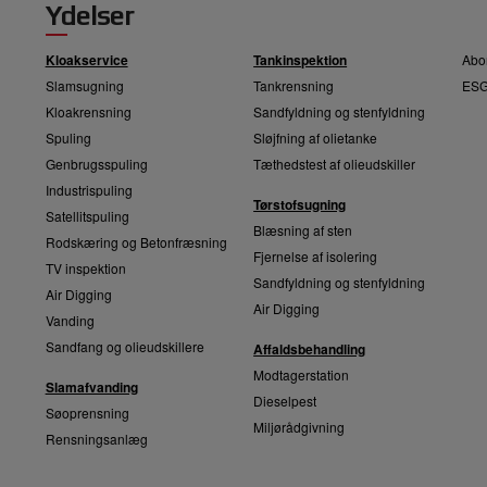
Ydelser
Kloakservice
Tankinspektion
Abo
Slamsugning
Tankrensning
ESG
Kloakrensning
Sandfyldning og stenfyldning
Spuling
Sløjfning af olietanke
Genbrugsspuling
Tæthedstest af olieudskiller
Industrispuling
Tørstofsugning
Satellitspuling
Blæsning af sten
Rodskæring og Betonfræsning
Fjernelse af isolering
TV inspektion
Sandfyldning og stenfyldning
Air Digging
Air Digging
Vanding
Sandfang og olieudskillere
Affaldsbehandling
Modtagerstation
Slamafvanding
Dieselpest
Søoprensning
Miljørådgivning
Rensningsanlæg