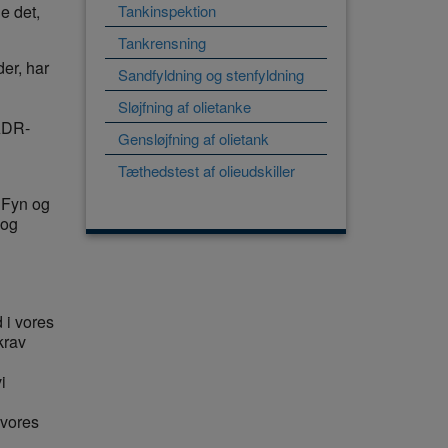
Tankinspektion
e det,
Tankrensning
der, har
Sandfyldning og stenfyldning
Sløjfning af olietanke
 ADR-
Gensløjfning af olietank
Tæthedstest af olieudskiller
, Fyn og
 og
 i vores
krav
i
 vores