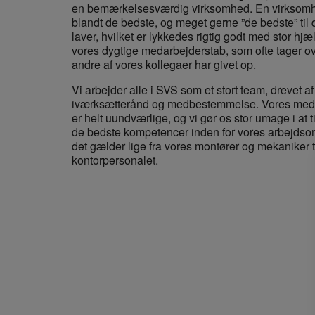
en bemærkelsesværdig virksomhed. En virksomh
blandt de bedste, og meget gerne ”de bedste” til d
laver, hvilket er lykkedes rigtig godt med stor hjæl
vores dygtige medarbejderstab, som ofte tager o
andre af vores kollegaer har givet op.
Vi arbejder alle i SVS som et stort team, drevet af
iværksætterånd og medbestemmelse. Vores med
er helt uundværlige, og vi gør os stor umage i at t
de bedste kompetencer inden for vores arbejdso
det gælder lige fra vores montører og mekaniker t
kontorpersonalet.